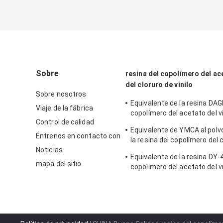
Sobre
resina del copolímero del ace
del cloruro de vinilo
Sobre nosotros
Equivalente de la resina DAG
Viaje de la fábrica
copolímero del acetato del vi
Control de calidad
cloruro de vinilo a DOW VAG
Equivalente de YMCA al polv
capas
Éntrenos en contacto con
la resina del copolímero del 
Noticias
vinilo del DOW VMCA para las
Equivalente de la resina DY-4
mapa del sitio
copolímero del acetato del vi
cloruro de vinilo a DOW VYNS
pegamento