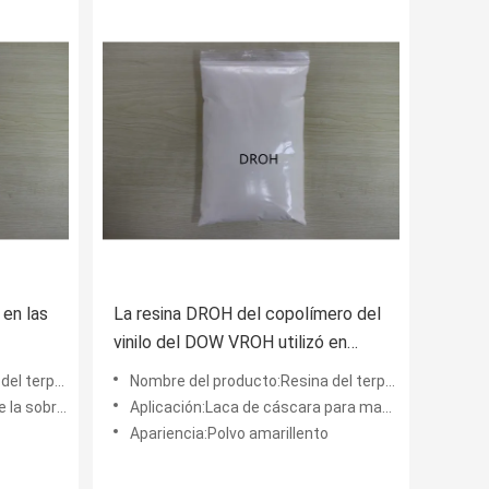
 en las
La resina DROH del copolímero del
vinilo del DOW VROH utilizó en
 del
tintas y pinta el reemplazo
o del vinilo
Nombre del producto:Resina del terpolímero del vinilo
rosión para el buque y el
Aplicación:Laca de cáscara para maquinaria, pintura de mantenimiento industrial, laca de plástico, recubrimient
Apariencia:Polvo amarillento