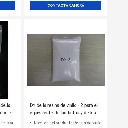
CONTACTAR AHORA
de la
DY de la resina de vinilo - 2 para el
ados en
equivalente de las tintas y de los
 del
pegamentos del PVC a la resina
 de vinilo
Nombre del producto:Resina de vinilo
ción
9003-22-9 de WACKER E15/45