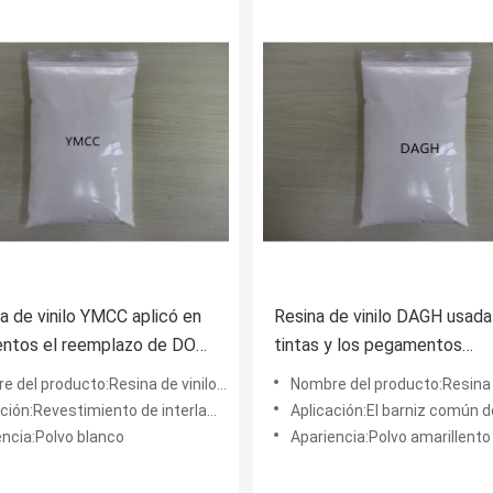
na de vinilo YMCC aplicó en
Resina de vinilo DAGH usada
ntos el reemplazo de DOW
tintas y los pegamentos
25Kg/bolso
Countertype del terpolímero
l producto:Resina de vinilo del grupo carboxilo
Nombre del producto:Resina del terpolímer
DOW VAGH
iento de interlaminado, revestimiento de latas, barniz de papel de aluminio, goma de impresi
Aplicación:El barniz común de la sobreimpresión del metal, la capa resistente a la cor
encia:Polvo blanco
Apariencia:Polvo amarillento