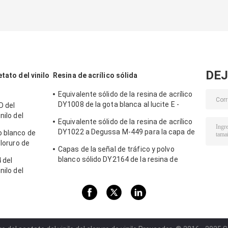
DEJ
tato del vinilo
Resina de acrílico sólida
Equivalente sólido de la resina de acrílico
DY1008 de la gota blanca al lucite E -
D del
2010 usados en tintas y capas del PVC
nilo del
Equivalente sólido de la resina de acrílico
D usado en
DY1022 a Degussa M-449 para la capa de
o blanco de
cuero
cloruro de
Capas de la señal de tráfico y polvo
 tintas
blanco sólido DY2164 de la resina de
 del
acrílico de los recubrimientos plásticos
nilo del
-3 para el