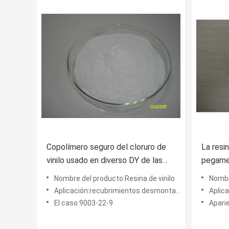
Copolímero seguro del cloruro de
La resi
vinilo usado en diverso DY de las
pegame
capas y de los pegamentos de las
VMCC, 
Nombre del producto:Resina de vinilo
Nombre de
tintas - equivalente 2 a Solbin C
Aplicación:recubrimientos desmontables, tinta de PVC y papel, tarjetas magnéticas, cables, materiales de espuma
Aplicación:Revestim
El caso:9003-22-9
Apari