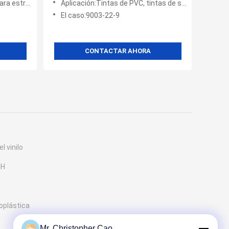
res del agua, maquinaria
Aplicación:Tintas de PVC, tintas de serigrafía, tintas de papel, materiales para cables eléctricos
El caso:9003-22-9
CONTACTAR AHORA
l vinilo
CH
oplástica
Mr. Christopher Cao