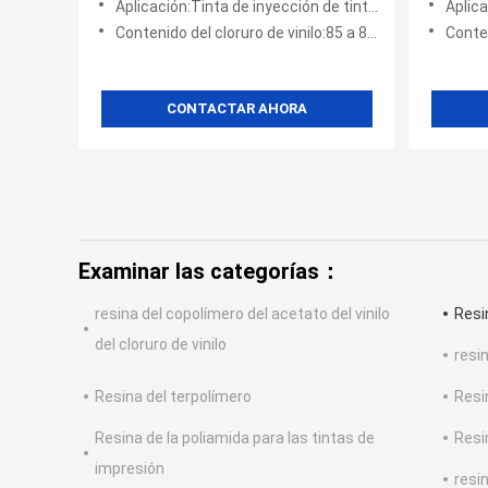
Aplicación:Tinta de inyección de tinta, tinta de PVC, tinta de serigrafía, tinta de papel, material de cable el
Aplicación:Revesti
Contenido del cloruro de vinilo:85 a 87%
Conte
CONTACTAR AHORA
Examinar las categorías：
resina del copolímero del acetato del vinilo
Resin
del cloruro de vinilo
resin
Resina del terpolímero
Resi
Resina de la poliamida para las tintas de
Resin
impresión
resin