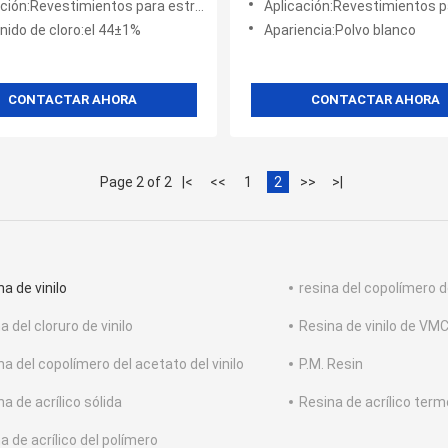
mientos para estructuras de acero, contenedores, embarcaciones y equipos que trabajan en el a
Aplicación:Revestimientos para estructuras de acero, contenedores, marinos y trabajado
nido de cloro:el 44±1%
Apariencia:Polvo blanco
CONTACTAR AHORA
CONTACTAR AHORA
Page 2 of 2
|<
<<
1
2
>>
>|
a de vinilo
resina del copolímero de
a del cloruro de vinilo
Resina de vinilo de VM
na del copolímero del acetato del vinilo
P.M. Resin
a de acrílico sólida
Resina de acrílico term
a de acrílico del polímero