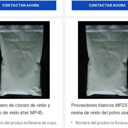
CONTACTAR AHORA
CONTACTAR AHORA
ero de cloruro de vinilo y
Proveedores blancos MP25 
lo de vinilo éter MP45
resina de vinilo del polvo us
o en tintas de impresión en
las capas para la protección
el producto:Resina de copolímero de vinilo
Nombre del producto:Resina del cloruro
o
transporte y de la construc