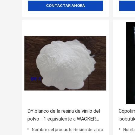
CONTACTAR AHORA
DY blanco de la resina de vinilo del
Copolím
polvo - 1 equivalente a WACKER
isobuti
H15/42 usado para las tintas del
aplicad
Nombre del producto:Resina de vinilo
Nombre d
PVC
grabad