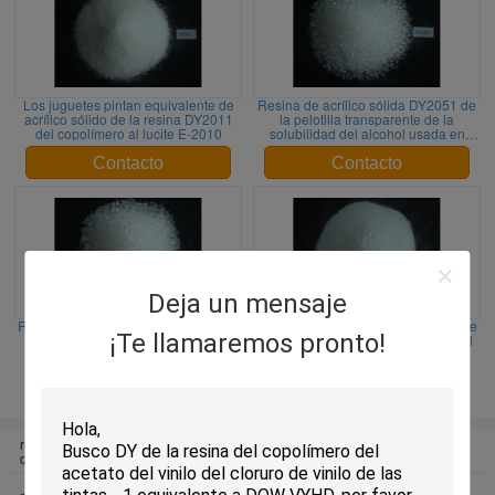
Los juguetes pintan equivalente de
Resina de acrílico sólida DY2051 de
acrílico sólido de la resina DY2011
la pelotilla transparente de la
del copolímero al lucite E-2010
solubilidad del alcohol usada en
tintas y capas
Contacto
Contacto
Deja un mensaje
Resina soluble en alcohol de acrílico
Resina de acrílico del copolímero de
¡Te llamaremos pronto!
sólida DY2061 transparente de la
los recubrimientos plásticos para el
pelotilla usada en la tinta
empaquetado del cigarrillo
ULTRAVIOLETA de la película de
OPP
Contacto
Contacto
resina del copolímero del acetato
Resina de vinilo
del vinilo del cloruro de vinilo