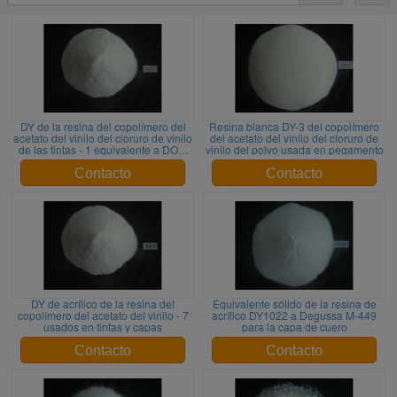
DY de la resina del copolímero del
Resina blanca DY-3 del copolímero
acetato del vinilo del cloruro de vinilo
del acetato del vinilo del cloruro de
de las tintas - 1 equivalente a DOW
vinilo del polvo usada en pegamento
VYHD
Contacto
Contacto
DY de acrílico de la resina del
Equivalente sólido de la resina de
copolímero del acetato del vinilo - 7
acrílico DY1022 a Degussa M-449
usados en tintas y capas
para la capa de cuero
Contacto
Contacto