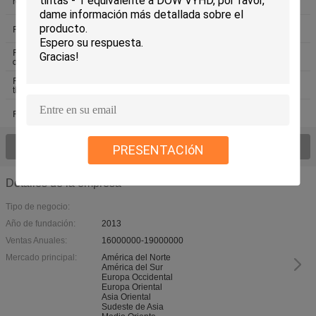
resina del copolímero del vinilo
resina del cloruro de vinilo
Resina de vinilo de VMCH
Resina del terpolímero
Resina del copolímero del acetato
P.M. Resin
del vinilo
Resina de la poliamida para las
Resina de acrílico sólida
tintas de impresión
Resina de acrílico termoplástica
resina de acrílico del polímero
Vea todo el > de los productos;
PRESENTACIóN
Detalles de la empresa
Tipo de negocio:
Año de fundación:
2013
Ventas Anuales:
16000000-19000000
Mercado principal:
América del Norte
América del Sur
Europa Occidental
Europa Oriental
Asia Oriental
Sudeste de Asia