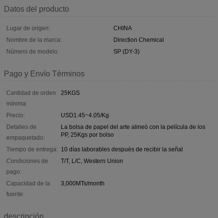
Datos del producto
Lugar de origen:
CHINA
Nombre de la marca:
Direction Chemical
Número de modelo:
SP (DY-3)
Pago y Envío Términos
Cantidad de orden
25KGS
mínima:
Precio:
USD1.45~4.05/Kg
Detalles de
La bolsa de papel del arte alineó con la película de los
PP, 25Kgs por bolso
empaquetado:
Tiempo de entrega:
10 días laborables después de recibir la señal
Condiciones de
T/T, L/C, Western Union
pago:
Capacidad de la
3,000MTs/month
fuente:
descripción