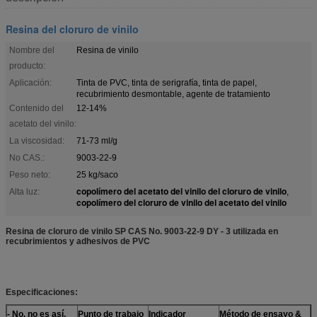
Resina del cloruro de vinilo
Nombre del
Resina de vinilo
producto:
Aplicación:
Tinta de PVC, tinta de serigrafía, tinta de papel,
recubrimiento desmontable, agente de tratamiento
Contenido del
12-14%
acetato del vinilo:
La viscosidad:
71-73 ml/g
No CAS.:
9003-22-9
Peso neto:
25 kg/saco
copolímero del acetato del vinilo del cloruro de vinilo
Alta luz:
,
copolímero del cloruro de vinilo del acetato del vinilo
Resina de cloruro de vinilo SP CAS No. 9003-22-9 DY - 3 utilizada en
recubrimientos y adhesivos de PVC
Especificaciones:
- No, no es así.
Punto de trabajo
Indicador
Método de ensayo
&