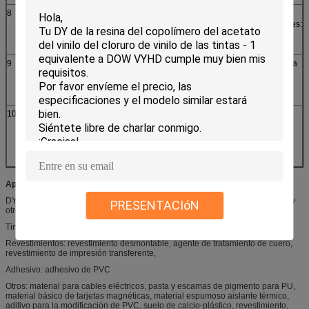
8
Densidad de
≥ 05
Se aplican las
apilamiento
siguientes condiciones:
(g/ml)
9
No. de partículas
≤ 20 años
Se trata de un sistema
de impureza
de control de las
emisiones de gases.
(granos/100 g)
10
Solubilidad
Sin color,
Por imágenes
transparente, sin
25% ((MEK:
materia insoluble
Tolueno=1:1)
solución
Aplicaciones:
DY-3 se aplica en muchos aspectos, como tintas, recubrimientos, adhesivos y
PRESENTACIóN
otros:
Tintas: Tinta de PVC, tinta de serigrafía, tinta de papel,
Revestimientos: revestimiento desmontable, agente de tratamiento de cuero,
revestimiento de impresión transferente,
Adhesivo: adhesivo de PVC
Otros: material para cables eléctricos, pasta y escamas de pigmento para PU,
material básico de tarjetas magnéticas, material espumoso aislante térmico,
aditivo para la modificación de PVC, suelo de calcio-plástico, revestimiento,