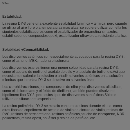
etc..
Estabilidad:
La resina DY-3 tiene una excelente estabilidad lumínica y térmica, pero cuando
se utiliza al aire libre o a temperaturas más altas, se sugiere utilizar con ella los
siguientes estabilizadores:como el estabilizador de organotina sin azufre,
estabilizador de compuestos epoxi, estabilizador ultravioleta resistente a la luz.
Solubilidad y
Compatibilidad
:
Los disolventes cetónicos son especialmente adecuados para la resina DY-3,
como el as-tono, MEK, nadona e isoforona.
Los disolventes ésteres tienen una menor solubilidad para la resina DY-3,
como el acetato de metilo, el acetato de etilo y el acetato de butilo, etc.Así que
necesitamos calentar la solución o añadir solventes cetónicos en la solución
mientras que la resina DY-3 se disuelve en solventes éster.
Los clorohidrocarburos, los compuestos de nitro y los disolventes alicíclicos,
como el dicloroetano y el óxido de dietileno, también pueden disolver el
bipolímero tipo DY-3, pero estos tipos de disolventes son tóxicos,Sólo se
utilizan en situaciones especiales..
La resina polimérica DY-3 se mezcla con otras resinas durante el uso, como
otros tipos de copolimero de acetato de vinilo de cloruro de vinilo, resinas de
PVC, resinas de percloretileno, resinas cetónicas,caucho de cloropreno, NBR,
poliacrilato, resina epoxi, poliéster y resina de petróleo, etc.