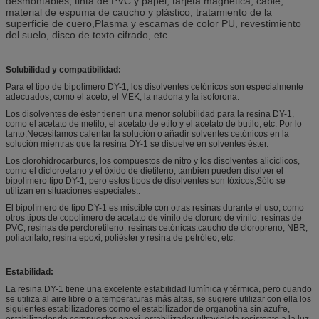
desmontables, tinta de PVC y papel, tarjeta magnética, cable,
material de espuma de caucho y plástico, tratamiento de la
superficie de cuero,Plasma y escamas de color PU, revestimiento
del suelo, disco de texto cifrado, etc.
Solubilidad y compatibilidad:
Para el tipo de bipolímero DY-1, los disolventes cetónicos son especialmente
adecuados, como el aceto, el MEK, la nadona y la isoforona.
Los disolventes de éster tienen una menor solubilidad para la resina DY-1,
como el acetato de metilo, el acetato de etilo y el acetato de butilo, etc. Por lo
tanto,Necesitamos calentar la solución o añadir solventes cetónicos en la
solución mientras que la resina DY-1 se disuelve en solventes éster.
Los clorohidrocarburos, los compuestos de nitro y los disolventes alicíclicos,
como el dicloroetano y el óxido de dietileno, también pueden disolver el
bipolímero tipo DY-1, pero estos tipos de disolventes son tóxicos,Sólo se
utilizan en situaciones especiales..
El bipolímero de tipo DY-1 es miscible con otras resinas durante el uso, como
otros tipos de copolimero de acetato de vinilo de cloruro de vinilo, resinas de
PVC, resinas de percloretileno, resinas cetónicas,caucho de cloropreno, NBR,
poliacrilato, resina epoxi, poliéster y resina de petróleo, etc.
Estabilidad:
La resina DY-1 tiene una excelente estabilidad lumínica y térmica, pero cuando
se utiliza al aire libre o a temperaturas más altas, se sugiere utilizar con ella los
siguientes estabilizadores:como el estabilizador de organotina sin azufre,
estabilizador de compuestos epoxi, estabilizador ultravioleta resistente a la luz.