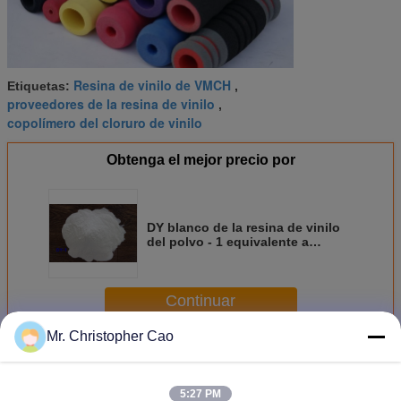
Resina de vinilo de VMCH
Etiquetas:
,
proveedores de la resina de vinilo
,
copolímero del cloruro de vinilo
Obtenga el mejor precio por
DY blanco de la resina de vinilo
del polvo - 1 equivalente a
WACKER H15/42 usado para las
tintas del PVC
Continuar
Mr. Christopher Cao
Resina de vinilo
Más
5:27 PM