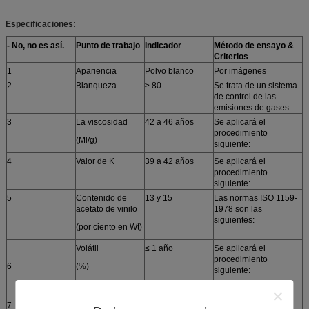
Especificaciones:
- No, no es así.
Punto de trabajo
Indicador
Método de ensayo
&
Criterios
1
Apariencia
Polvo blanco
Por imágenes
2
Blanqueza
≥ 80
Se trata de un sistema
de control de las
emisiones de gases.
3
La viscosidad
42 a 46 años
Se aplicará el
procedimiento
(Ml/g)
siguiente:
4
Valor de K
39 a 42 años
Se aplicará el
procedimiento
siguiente:
5
Contenido de
13 y 15
Las normas ISO 1159-
acetato de vinilo
1978 son las
siguientes:
(por ciento en Wt)
Volátil
≤ 1 año
Se aplicará el
procedimiento
6
(%)
siguiente:
7
Tamaño del grano
El 100%
Se aplicará el