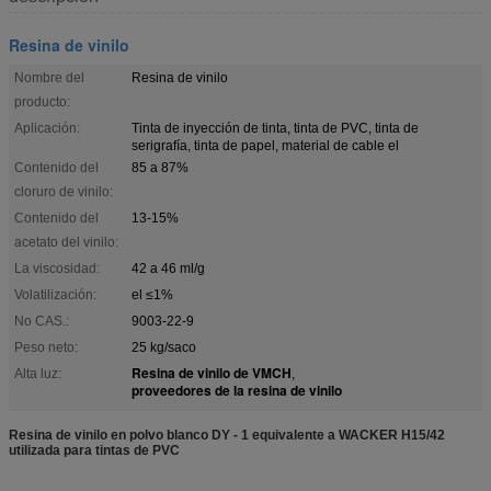
Resina de vinilo
Nombre del
Resina de vinilo
producto:
Aplicación:
Tinta de inyección de tinta, tinta de PVC, tinta de
serigrafía, tinta de papel, material de cable el
Contenido del
85 a 87%
cloruro de vinilo:
Contenido del
13-15%
acetato del vinilo:
La viscosidad:
42 a 46 ml/g
Volatilización:
el ≤1%
No CAS.:
9003-22-9
Peso neto:
25 kg/saco
Resina de vinilo de VMCH
Alta luz:
,
proveedores de la resina de vinilo
Resina de vinilo en polvo blanco DY - 1 equivalente a WACKER H15/42
utilizada para tintas de PVC