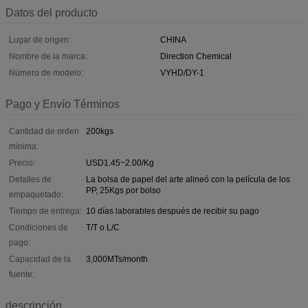
Datos del producto
Lugar de origen:
CHINA
Nombre de la marca:
Direction Chemical
Número de modelo:
VYHD/DY-1
Pago y Envío Términos
Cantidad de orden
200kgs
mínima:
Precio:
USD1.45~2.00/Kg
Detalles de
La bolsa de papel del arte alineó con la película de los
PP, 25Kgs por bolso
empaquetado:
Tiempo de entrega:
10 días laborables después de recibir su pago
Condiciones de
T/T o L/C
pago:
Capacidad de la
3,000MTs/month
fuente:
descripción