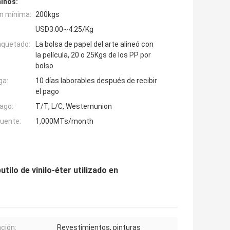
inos:
n mínima:
200kgs
USD3.00~4.25/Kg
aquetado:
La bolsa de papel del arte alineó con
la película, 20 o 25Kgs de los PP por
bolso
ga:
10 días laborables después de recibir
el pago
ago:
T/T, L/C, Westernunion
fuente:
1,000MTs/month
tilo de vinilo-éter utilizado en
ación:
Revestimientos, pinturas