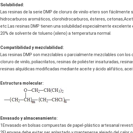
Solubilidad:
Las resinas de la serie DMP de cloruro de vinilo-etero son fácilmente 
hidrocarburos aromáticos, clorohidrocarburos, ésteres, cetonas,Acetat
etc.Las resinas DMP tienen una solubilidad especialmente excelente 
20% de solvente de tolueno (xileno) a temperatura normal.
Compatibilidad y mezclabilidad:
Las resinas DMP son mezclables o parcialmente mezclables con los 
cloruro de vinilo, poliacrilatos, resinas de poliéster insaturadas, resi
resinas alquídicas modificadas mediante aceite y ácido alifático, aceit
Estructura molecular:
Envasado y almacenamiento:
1Envasado en bolsas compuestas de papel-plástico artesanal revestid
2El envase debe evitar ser aplastado y mantenerse alejado del calor