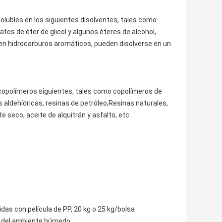
solubles en los siguientes disolventes, tales como
os de éter de glicol y algunos éteres de alcohol,
en hidrocarburos aromáticos, pueden disolverse en un
copolímeros siguientes, tales como copolímeros de
nas aldehídricas, resinas de petróleo,Resinas naturales,
e seco, aceite de alquitrán y asfalto, etc.
as con película de PP, 20 kg o 25 kg/bolsa
 o del ambiente húmedo.