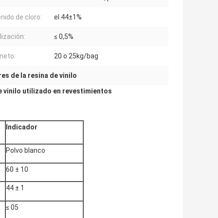
nido de cloro:
el 44±1%
lización:
≤ 0,5%
neto:
20 o 25kg/bag
s de la resina de vinilo
 vinilo utilizado en revestimientos
Indicador
Polvo blanco
60 ± 10
44 ± 1
≤ 05