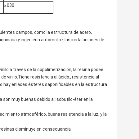
≥ 030
guientes campos, como la estructura de acero,
uinaria y ingeniería automotriz,las instalaciones de
inilo a través de la copolimerización, la resina posee
 vinilo.Tiene resistencia al ácido., resistencia al
e no hay enlaces ésteres saponificables en la estructura
sina son muy buenas debido al isobutilo-éter en la
cimiento atmosférico, buena resistencia a la luz, y la
 resinas disminuye en consecuencia.