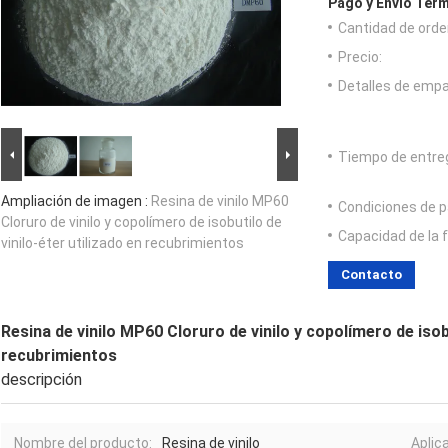
Pago y Envío Térm
Cantidad de orde
Precio:
Detalles de emp
Tiempo de entre
Ampliación de imagen :
Resina de vinilo MP60
Condiciones de p
Cloruro de vinilo y copolímero de isobutilo de
Capacidad de la 
vinilo-éter utilizado en recubrimientos
Contacto
Resina de vinilo MP60 Cloruro de vinilo y copolímero de isobu
recubrimientos
descripción
Nombre del producto:
Resina de vinilo
Aplic