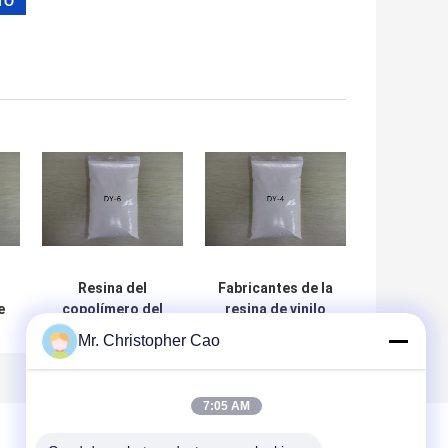
Resina del
Fabricantes de la
e
copolímero del
resina de vinilo
n
acetato del vinilo
DY-4 para el
Mr. Christopher Cao
del cloruro de
equivalente del
vinilo DY-6 usada
pegamento del
en tintas y
PVC y de la
7:05 AM
pegamentos
tarjeta magnética
a DOW VYNS -