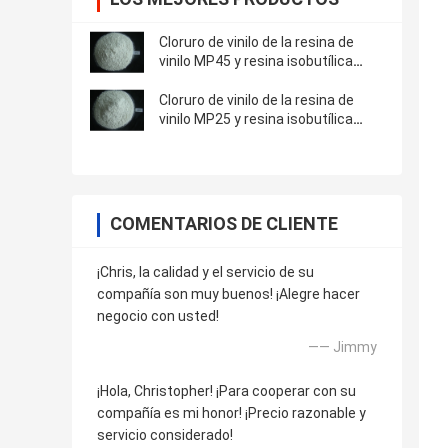
Cloruro de vinilo de la resina de
vinilo MP45 y resina isobutílica
DMP45 del copolímero del éter del
vinilo
Cloruro de vinilo de la resina de
vinilo MP25 y resina isobutílica
DMP25 del copolímero del éter del
vinilo
COMENTARIOS DE CLIENTE
¡Chris, la calidad y el servicio de su
compañía son muy buenos! ¡Alegre hacer
negocio con usted!
—— Jimmy
¡Hola, Christopher! ¡Para cooperar con su
compañía es mi honor! ¡Precio razonable y
servicio considerado!