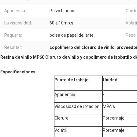
Apariencia:
Polvo blanco
Conte
La viscosidad:
60 ± 10mp.s.
Volati
Paquete:
bolsa de papel del arte
Peso 
Resaltar:
copolímero del cloruro de vinilo
,
proveedore
Resina de vinilo MP60 Cloruro de vinilo y copolímero de isobutilo de
Especificaciones:
Punto de trabajo
Unidad
Apariencia
/
Viscosidad de rotación
MPA.s
Cloruro
Porcentaje
Volátil
Porcentaje