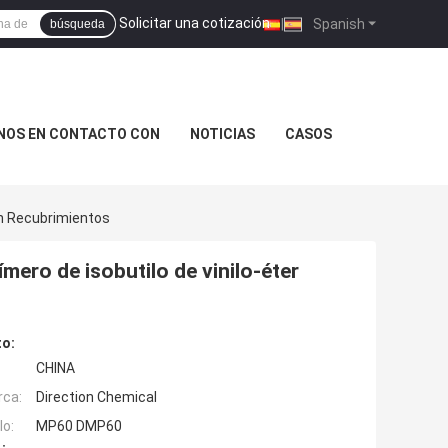
Solicitar una cotización
|
Spanish
búsqueda
NOS EN CONTACTO CON
NOTICIAS
CASOS
 En Recubrimientos
ímero de isobutilo de vinilo-éter
to:
CHINA
rca:
Direction Chemical
o:
MP60 DMP60