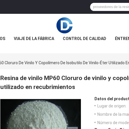
OS
VIAJE DE LA FÁBRICA
CONTROL DE CALIDAD
ÉNTRE
0 Cloruro De Vinilo Y Copolímero De Isobutilo De Vinilo-Éter Utilizado
Resina de vinilo MP60 Cloruro de vinilo y copol
utilizado en recubrimientos
Datos del produc
Lugar de origen:
Nombre de la ma
Número de model