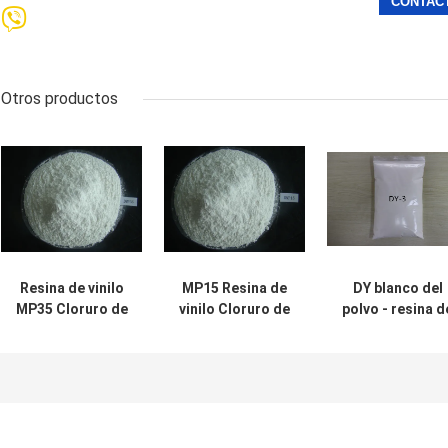
Otros productos
Resina de vinilo
MP15 Resina de
DY blanco del
MP35 Cloruro de
vinilo Cloruro de
polvo - resina d
vinilo y resina de
vinilo y resina de
vinilo 3 usada e
copolímero de
copolímero de
pegamentos,
isobutilo etérico
isobutilo etérico
goma del
de vinilo DMP35
de vinilo DMP15
pigmento y
escama