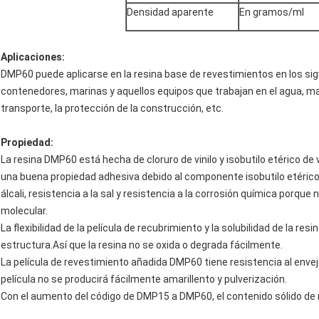
Densidad aparente
En gramos/ml
Aplicaciones:
DMP60 puede aplicarse en la resina base de revestimientos en los si
contenedores, marinas y aquellos equipos que trabajan en el agua, maq
transporte, la protección de la construcción, etc.
Propiedad:
La resina DMP60 está hecha de cloruro de vinilo y isobutilo etérico de v
una buena propiedad adhesiva debido al componente isobutilo etérico de
álcali, resistencia a la sal y resistencia a la corrosión química porqu
molecular.
La flexibilidad de la película de recubrimiento y la solubilidad de la re
estructura.Así que la resina no se oxida o degrada fácilmente.
La película de revestimiento añadida DMP60 tiene resistencia al enveje
película no se producirá fácilmente amarillento y pulverización.
Con el aumento del código de DMP15 a DMP60, el contenido sólido de