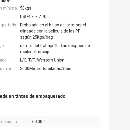
inos:
n mínima:
50kgs
USD4.70~7.70
aquetado:
Embalado en el bolso del arte-papel
alineado con la película de los PP
según 25Kgs/bag
ga:
dentro del trabajo 10 días después de
recibir el anticipo
ago:
L/C, T/T, Western Union
fuente:
2000Metric toneladas/mes
usada en tintas de empaquetado
molecular:
60.000