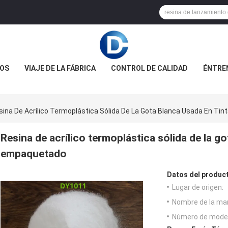
OS
VIAJE DE LA FÁBRICA
CONTROL DE CALIDAD
ÉNTRE
sina De Acrílico Termoplástica Sólida De La Gota Blanca Usada En T
Resina de acrílico termoplástica sólida de la g
empaquetado
Datos del produc
Lugar de origen:
Nombre de la ma
Número de model