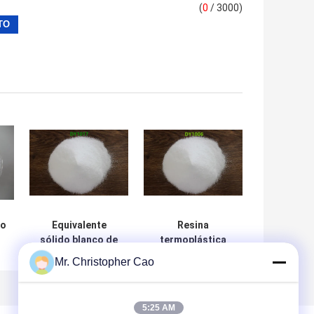
(
0
/ 3000)
co
Equivalente
Resina
sólido blanco de
termoplástica
e
la resina de
transparente
Mr. Christopher Cao
acrílico de la gota
sólida para el
DY1017 al lucite E
lucite E-2016 de
a
- 2009 usados en
las capas del
5:25 AM
recubrimientos
cemento