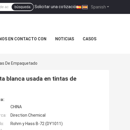
Solicitar una cotización
|
Spanish
búsqueda
NOS EN CONTACTO CON
NOTICIAS
CASOS
intas De Empaquetado
ota blanca usada en tintas de
to:
CHINA
rca:
Direction Chemical
o:
Rohm y Hass B-72 (DY1011)