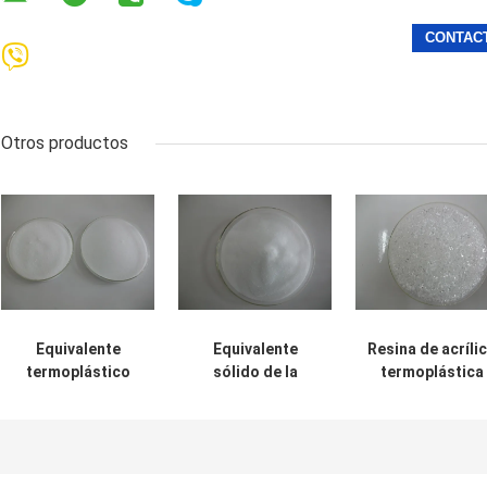
Otros productos
Equivalente
Equivalente
Resina de acríli
termoplástico
sólido de la
termoplástica
transparente de
resina de acrílico
transparente d
la resina de
DY2011 a
la pelotilla
acrílico del sólido
Degussa M-345
DY2524 para la
de las tintas de
usado en pintura
laca de cerámic
impresión de la
plástica y tintas
y del sellado