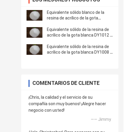
Equivalente sólido blanco de la
resina de acrílico de la gota
DY1022 al lucite E - 6751 usados
en resinas del espesamiento
Equivalente sólido de la resina de
acrílico de la gota blanca DY1012 a
Degussa M - 825 usados en el
agente de cuero del tratamiento
Equivalente sólido de la resina de
acrílico de la gota blanca DY1008 a
Rohm y a Hass A-11 usados en
agente del acabado en cuero
COMENTARIOS DE CLIENTE
¡Chris, la calidad y el servicio de su
compañía son muy buenos! ¡Alegre hacer
negocio con usted!
—— Jimmy