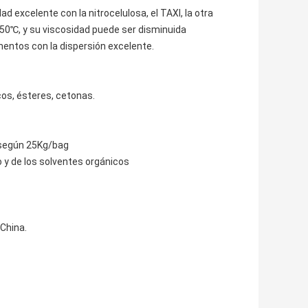
d excelente con la nitrocelulosa, el TAXI, la otra
en 50℃, y su viscosidad puede ser disminuida
entos con la dispersión excelente.
os, ésteres, cetonas.
P según 25Kg/bag
o y de los solventes orgánicos
China.