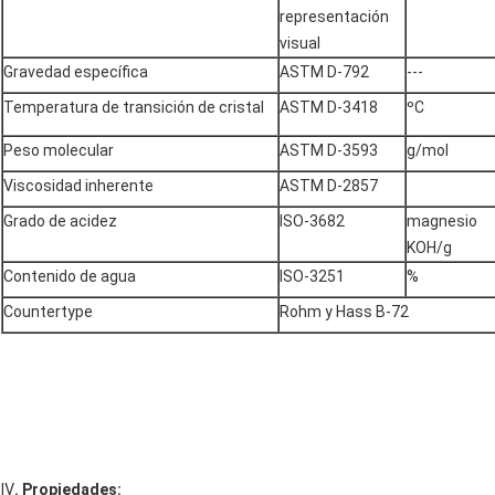
representación
visual
Gravedad específica
ASTM D-792
---
Temperatura de transición de cristal
ASTM D-3418
ºC
Peso molecular
ASTM D-3593
g/mol
Viscosidad inherente
ASTM D-2857
Grado de acidez
ISO-3682
magnesio
KOH/g
Contenido de agua
ISO-3251
%
Countertype
Rohm y Hass B-72
Ⅳ
. Propiedades: