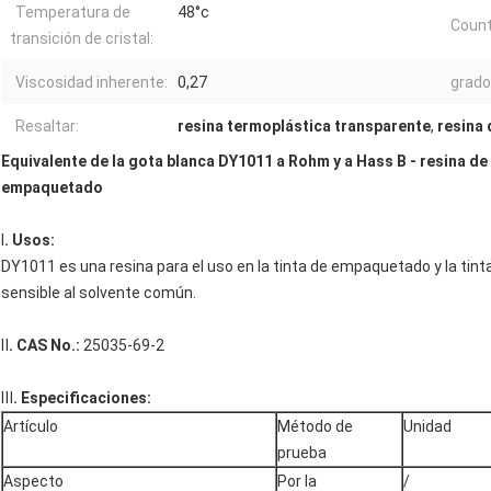
Temperatura de
48°c
Count
transición de cristal:
Viscosidad inherente:
0,27
grado
Resaltar:
resina termoplástica transparente
,
resina 
Equivalente de la gota blanca DY1011 a Rohm y a Hass B - resina de 
empaquetado
Ⅰ
. Usos:
DY1011 es una resina para el uso en la tinta de empaquetado y la tint
sensible al solvente común.
Ⅱ
. CAS No.:
25035-69-2
Ⅲ
. Especificaciones:
Artículo
Método de
Unidad
prueba
Aspecto
Por la
/