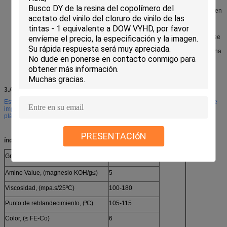
DY-P106 es un tipo de resina de la poliamida con la resistencia a hielo,
que posee las propiedades siguientes, tales como buena estabilidad, buen
lanzamiento solvente, resistencia fuerte de la flexión, adherencia fuerte y
brillo excelente etc.
La resina de la poliamida con un peso más de poco peso molecular posee
resistencia de agua, resistencia del doblez, buena estabilidad química,
buena compatibilidad e intermiscibility con celulosa nitro. Cuando la resina
se utiliza con los añadidos del pigmento, los productos finales revelarán
color y lustre brillantes.
3.Application
Este tipo de resina se utiliza en los elementos siguientes, tales como tintas de
impresión del fotograbado, tintas de papel, tintas de impresión de la película
plástica, sobreimprimiendo los barnices etc.
PRESENTACIóN
índice
4.Technologic
Grado de acidez, (magnesio KOH/g≤)
5
Amine Value, (magnesio KOH/g≤)
5
Viscosidad, (mpa.s/25ºC)
100-180
Punto de reblandecimiento, (ºC)
105-115
Color, (≤ FE-Co)
6