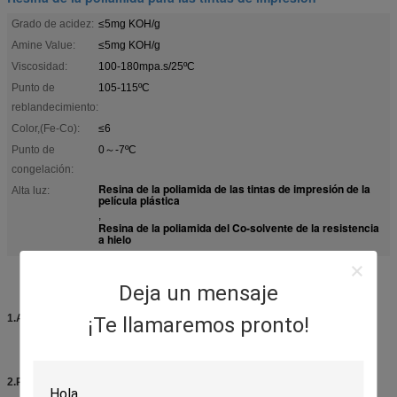
Grado de acidez:
≤5mg KOH/g
Amine Value:
≤5mg KOH/g
Viscosidad:
100-180mpa.s/25ºC
Punto de
105-115ºC
reblandecimiento:
Color,(Fe-Co):
≤6
Punto de
0～-7ºC
congelación:
Resina de la poliamida de las tintas de impresión de la
Alta luz:
película plástica
,
Resina de la poliamida del Co-solvente de la resistencia
a hielo
resina de la poliamida del Co-solvente (DY-P106)
Deja un mensaje
1.Appearance:
¡Te llamaremos pronto!
Grano o polvo sólido amarillento y de la transparencia
2.Property: