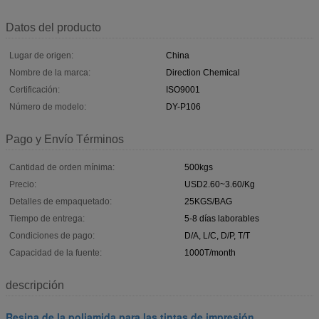
Datos del producto
Lugar de origen:
China
Nombre de la marca:
Direction Chemical
Certificación:
ISO9001
Número de modelo:
DY-P106
Pago y Envío Términos
Cantidad de orden mínima:
500kgs
Precio:
USD2.60~3.60/Kg
Detalles de empaquetado:
25KGS/BAG
Tiempo de entrega:
5-8 días laborables
Condiciones de pago:
D/A, L/C, D/P, T/T
Capacidad de la fuente:
1000T/month
descripción
Resina de la poliamida para las tintas de impresión