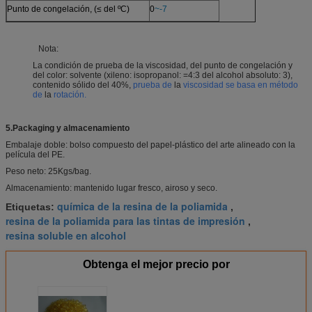
Punto de congelación, (≤ del ºC)
0
~-7
Nota:
La condición de prueba de la viscosidad, del punto de congelación y
del color: solvente (xileno: isopropanol: =4:3 del alcohol absoluto: 3),
contenido sólido del 40%,
prueba de
la
viscosidad se basa en método
de
la
rotación.
5.Packaging y almacenamiento
Embalaje doble: bolso compuesto del papel-plástico del arte alineado con la
película del PE.
Peso neto: 25Kgs/bag.
Almacenamiento: mantenido lugar fresco, airoso y seco.
química de la resina de la poliamida
Etiquetas:
,
resina de la poliamida para las tintas de impresión
,
resina soluble en alcohol
Obtenga el mejor precio por