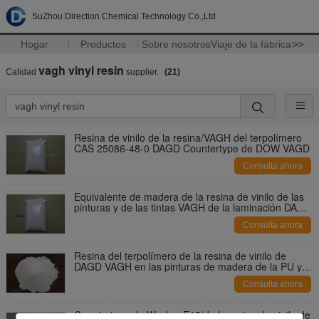
SuZhou Direction Chemical Technology Co.,Ltd
Hogar
Productos
Sobre nosotros
Viaje de la fábrica
>>
vagh vinyl resin
Calidad
supplier.
(21)
Resina de vinilo de la resina/VAGH del terpolímero
CAS 25086-48-0 DAGD Countertype de DOW VAGD
Consulta ahora
Equivalente de madera de la resina de vinilo de las
pinturas y de las tintas VAGH de la laminación DAGH
a Wacker H5/50A
Consulta ahora
Resina del terpolímero de la resina de vinilo de
DAGD VAGH en las pinturas de madera de la PU y la
laca plástica
Consulta ahora
Countertype de Wacker E15/de la resina de vinilo de